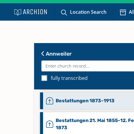
Location Search
Al
Bestattungen 1756-Sep. 1779
Annweiler
Bestattungen 1818-März 1839
fully transcribed
Bestattungen 1871-21. Sep. 1906
Bestattungen 1873-1913
Bestattungen 21. Mai 1855-12. Fe
1873