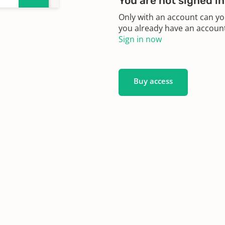
You are not signed in
8
Only with an account can yo
you already have an account?
Sign in now
Buy access