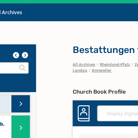
l Archives
Bestattungen 
All Archives
/
Rheinland-Pfalz
/
Z
Landau
/
Annweiler
Church Book Profile
Display Digita
b.