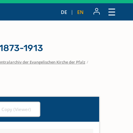
DE
EN
1873-1913
entralarchiv der Evangelischen Kirche der Pfalz
/
l Copy (Viewer)