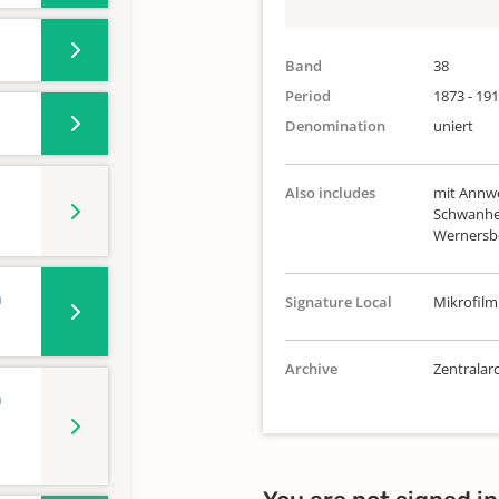
Band
38
Period
1873 - 19
Denomination
uniert
Also includes
mit Annwei
Schwanhe
Wernersb
n
Signature Local
Mikrofilm 
Archive
Zentralarc
n