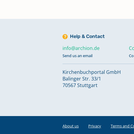
Taufen, Sonstiges 1724-1779
Taufen, Sonstiges 1818-Mai 1839
Help & Contact
Taufen, Trauungen 1762-1802
info@archion.de
Co
Send us an email
Co
Taufen, Trauungen, Bestattunge
Kirchenbuchportal GmbH
1746-1775
Balinger Str. 33/1
70567 Stuttgart
Taufen, Trauungen, Bestattunge
1750-1813
Taufen, Trauungen, Bestattunge
About us
Privacy
Terms and C
1775-1798