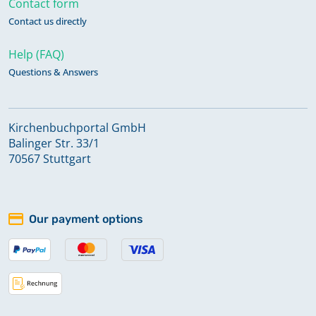
Contact form
Contact us directly
Taufen 1879-7. Okt. 1934
Keine verfügbaren Digitalisate
Help (FAQ)
Questions & Answers
Taufen Apr. 1839-1863
Kirchenbuchportal GmbH
Balinger Str. 33/1
Taufen Apr. 1839-1878
70567 Stuttgart
Taufen Sep. 1595-Feb. 1599
Our payment options
Taufen, Sonstiges 1724-1779
Taufen, Sonstiges 1818-Mai 1839