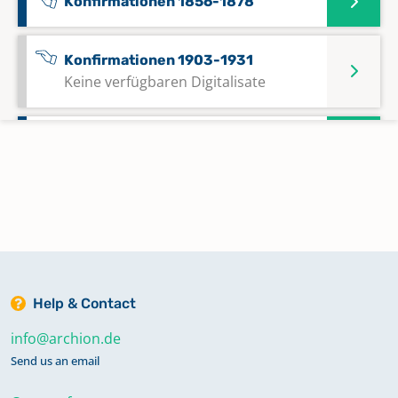
Konfirmationen 1856-1878
Konfirmationen 1903-1931
Keine verfügbaren Digitalisate
Konfirmationen, Kommunikanten
1839-1878
Konfirmationen, Kommunikanten
1879-1948
Keine verfügbaren Digitalisate
Help & Contact
Taufen 15. Nov. 1881-17. Apr. 1908
info@archion.de
Send us an email
Taufen 1864-13. Nov. 1881