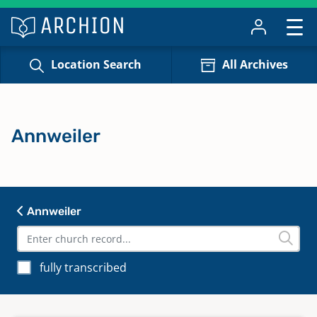
Location Search
All Archives
Annweiler
Annweiler
fully transcribed