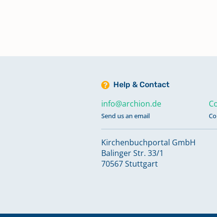
Trauungen, Bestattungen 1839-
Trauungen, Konfirmationen 1818
1839
Help & Contact
info@archion.de
Co
Send us an email
Co
Kirchenbuchportal GmbH
Balinger Str. 33/1
70567 Stuttgart