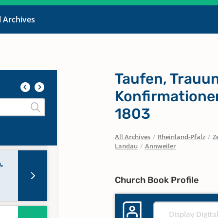
l Archives
n
,
Taufen, Trauu
-
Konfirmatione
1803
,
All Archives
/
Rheinland-Pfalz
/
Z
Landau
/
Annweiler
,
-
Church Book Profile
Display Digita