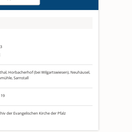
03
t
thal, Horbacherhof (bei Wilgartswiesen), Neuhäusel,
mühle, Sarnstall
 19
hiv der Evangelischen Kirche der Pfalz