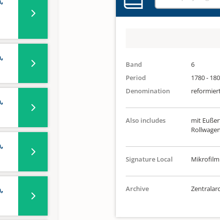
,
-
,
Band
6
Period
1780 - 18
Denomination
reformier
,
Also includes
mit Eußer
Rollwagen
,
Signature Local
Mikrofilm
Archive
Zentralarc
,