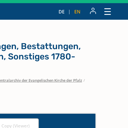
DE
EN
ngen, Bestattungen,
n, Sonstiges 1780-
entralarchiv der Evangelischen Kirche der Pfalz
/
l Copy (Viewer)