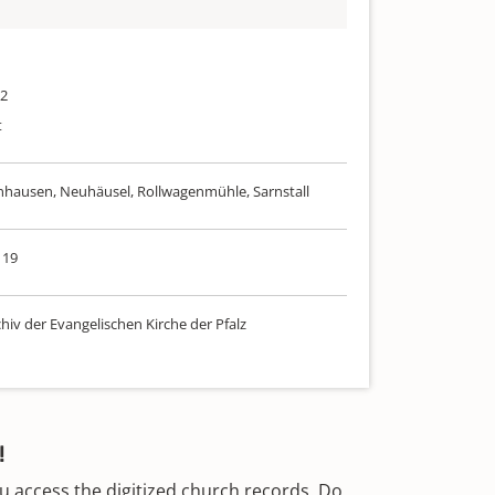
02
t
nhausen, Neuhäusel, Rollwagenmühle, Sarnstall
 19
hiv der Evangelischen Kirche der Pfalz
!
u access the digitized church records. Do