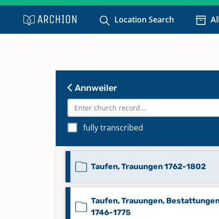
Location Search
Al
Taufen Apr. 1839-1878
Taufen Sep. 1595-Feb. 1599
Annweiler
Taufen, Sonstiges 1724-1779
fully transcribed
Taufen, Sonstiges 1818-Mai 1839
Taufen, Trauungen 1762-1802
Taufen, Trauungen, Bestattunge
1746-1775