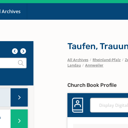
l Archives
Taufen, Trauu
All Archives
/
Rheinland-Pfalz
/
Z
Landau
/
Annweiler
Church Book Profile
Display Digita
n