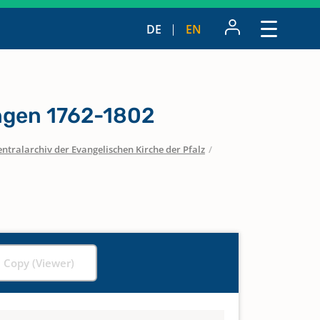
DE
EN
ngen 1762-1802
entralarchiv der Evangelischen Kirche der Pfalz
/
l Copy (Viewer)