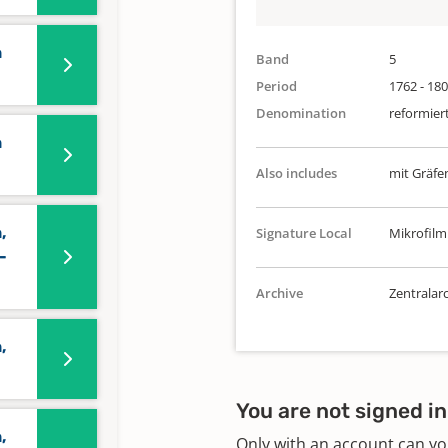
n
Band
5
Period
1762 - 18
Denomination
reformier
n
Also includes
mit Gräfe
,
Signature Local
Mikrofilm
-
Archive
Zentralarc
,
You are not signed in
,
Only with an account can yo