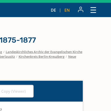
DE
EN
1875-1877
rg
/
Landeskirchliches Archiv der Evangelischen Kirche
berlausitz
/
Kirchenkreis Berlin-Kreuzberg
/
Neue
l Copy (Viewer)
77