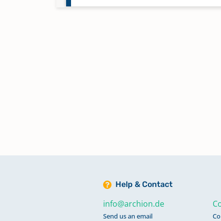
Konfirmationen 1846-1862
Konfirmationen 1863-1872
Konfirmationen 1872-1878
Konfirmationen 1878-1885
Konfirmationen 1886-1896
Help & Contact
Konfirmationen 1897-1907
info@archion.de
Co
Send us an email
Co
Konfirmationen 1907-1935