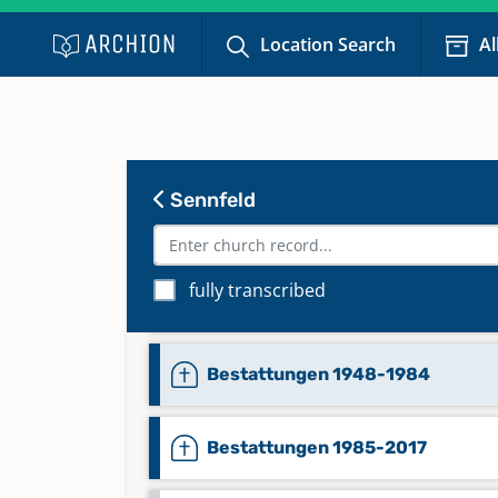
Alphabetisches Register zu
Location Search
Al
Trauungen 1857-1947
Keine verfügbaren Digitalisate
Bestattungen 1834-1851
Sennfeld
Bestattungen 1852-1896
fully transcribed
Bestattungen 1897-1948
Bestattungen 1948-1984
Bestattungen 1985-2017