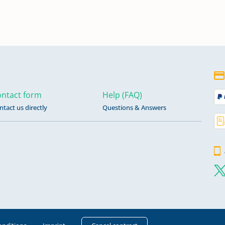
n
n
ntact form
Help (FAQ)
ntact us directly
Questions & Answers
n
n