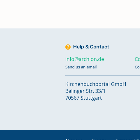
Keine verfügbaren Digitalisate
Taufen; Trauungen; Bestattunge
1603-1706
Help & Contact
Taufen; Trauungen; Bestattunge
info@archion.de
Co
1707-1769
Send us an email
Co
Kirchenbuchportal GmbH
Taufen; Trauungen; Bestattunge
Balinger Str. 33/1
1770-1804
70567 Stuttgart
Taufen; Trauungen; Bestattunge
1804-1809