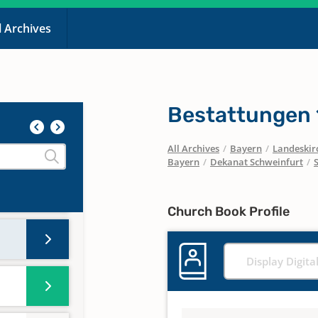
l Archives
Bestattungen
All Archives
/
Bayern
/
Landeskirc
Bayern
/
Dekanat Schweinfurt
/
Church Book Profile
Display Digita