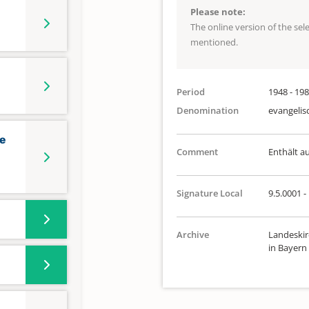
Please note:
The online version of the se
mentioned.
Period
1948 - 19
Denomination
evangelis
te
Comment
Enthält a
Signature Local
9.5.0001 -
Archive
Landeskir
in Bayern