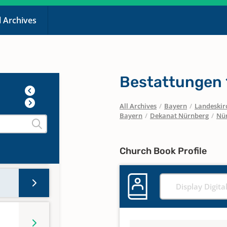
l Archives
Bestattungen 
All Archives
/
Bayern
/
Landeskirc
Bayern
/
Dekanat Nürnberg
/
Nür
Church Book Profile
Display Digita