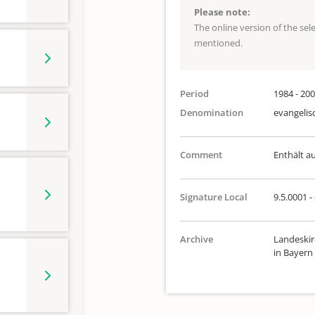
Please note:
The online version of the se
mentioned.
Period
1984 - 20
Denomination
evangelis
Comment
Enthält a
Signature Local
9.5.0001 -
Archive
Landeskir
in Bayern