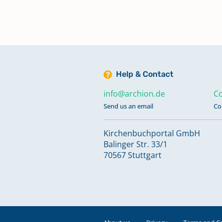
Kircheneintritte 2006 - 2016;
Kirchenaustritte 2005 - 2010
Keine verfügbaren Digitalisate
Help & Contact
Kircheneintritte 2017 - 2018
Keine verfügbaren Digitalisate
info@archion.de
Co
Send us an email
Co
Konfirmationen 1818 - 1884
Kirchenbuchportal GmbH
Balinger Str. 33/1
70567 Stuttgart
Konfirmationen 1891 - 1919
Konfirmationen 1920 - 1958