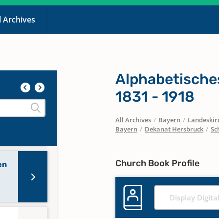
l Archives
Alphabetisches
1831 - 1918
All Archives
/
Bayern
/
Landeskirc
en
Bayern
/
Dekanat Hersbruck
/
Sc
6
Church Book Profile
en
Display Digita