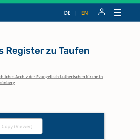
DE
EN
 Register zu Taufen
hliches Archiv der Evangelisch-Lutherischen Kirche in
hönberg
l Copy (Viewer)