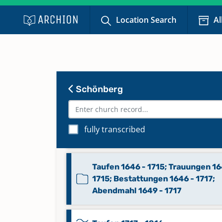
Location Search
Al
Konfirmationen 1911 - 1959
Konfirmationen 1960 - 2016
Keine verfügbaren Digitalisate
Schönberg
Taufen 1563 - 1606; Trauungen 1
1645; Bestattungen 1585 - 1645;
fully transcribed
Abendmahl 1580 - 1634
Taufen 1646 - 1715; Trauungen 16
1715; Bestattungen 1646 - 1717;
Abendmahl 1649 - 1717