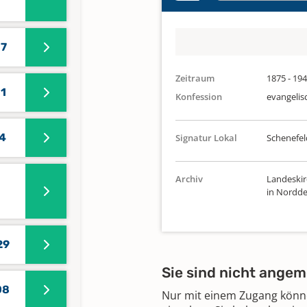
17
Zeitraum
1875 - 19
31
Konfession
evangelis
74
Signatur Lokal
Schenefel
Archiv
Landeskir
in Nordde
29
Sie sind nicht angem
08
Nur mit einem Zugang können