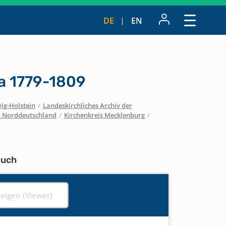
DE
EN
a 1779-1809
ig-Holstein
/
Landeskirchliches Archiv der
in Norddeutschland
/
Kirchenkreis Mecklenburg
/
buch
zeigen (Viewer)