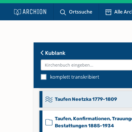
Taufen 1840-1884
Ortssuche
Alle Ar
Taufen Duplikat 1756-1809
Taufen Duplikat Golm 1778-1809
Kublank
Taufen Duplikat Neetzka 1779-1
komplett transkribiert
Taufen Golm 1778-1809
Taufen Neetzka 1779-1809
Taufen, Konfirmationen, Trauung
Bestattungen 1885-1934