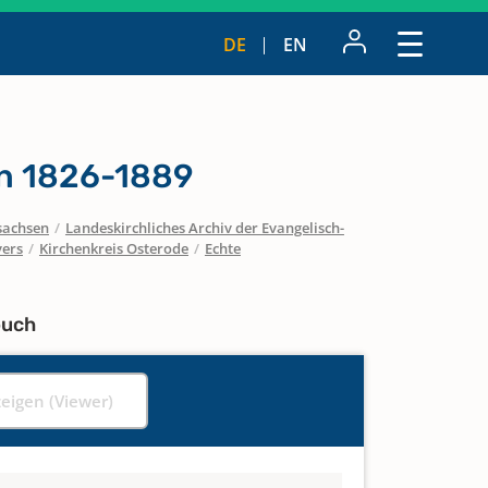
DE
EN
n 1826-1889
sachsen
/
Landeskirchliches Archiv der Evangelisch-
vers
/
Kirchenkreis Osterode
/
Echte
buch
zeigen (Viewer)