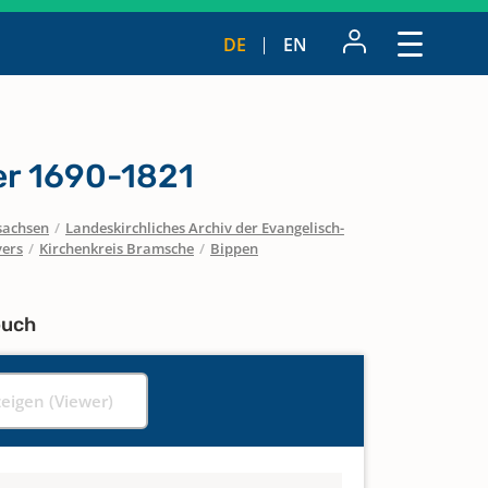
DE
EN
r 1690-1821
sachsen
/
Landeskirchliches Archiv der Evangelisch-
vers
/
Kirchenkreis Bramsche
/
Bippen
buch
zeigen (Viewer)