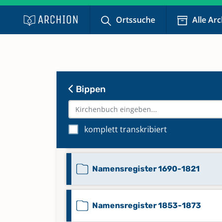
Ortssuche
Alle Ar
Beerdigungen 1873-1921
Kirchenbuch 1690-1735
Bippen
Konfirmationen 1762-1797
komplett transkribiert
Konfirmationen 1815-1850
Namensregister 1690-1821
Namensregister 1853-1873