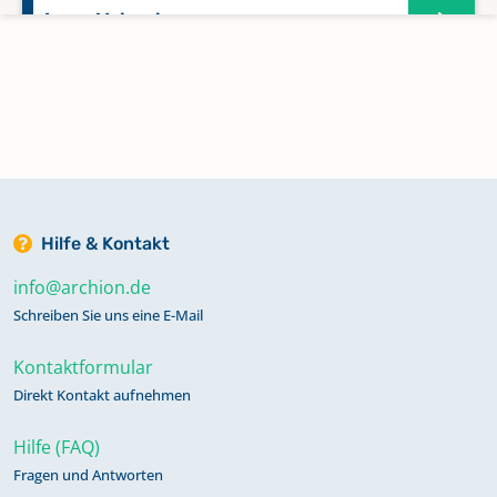
Lage, Malgarten
Menslage
Quakenbrück
Ueffeln
Hilfe & Kontakt
info@archion.de
Vörden
Schreiben Sie uns eine E-Mail
Kontaktformular
Direkt Kontakt aufnehmen
Hilfe (FAQ)
Fragen und Antworten