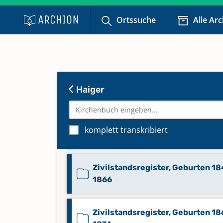
Ortssuche
Alle Ar
Trauregister 1723-1765
Trauregister 1765-1795
Haiger
Trauregister 1796-1818
Zivilstandsregister, Geburten 18
komplett transkribiert
1842
Zivilstandsregister, Geburten 1
1866
Zivilstandsregister, Geburten 18