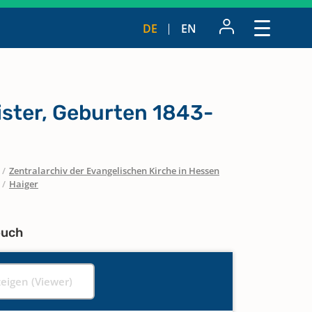
DE
EN
ister, Geburten 1843-
/
Zentralarchiv der Evangelischen Kirche in Hessen
/
Haiger
buch
zeigen (Viewer)