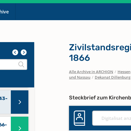
chive
Zivilstandsreg
1866
Alle Archive in ARCHION
/
Hessen
17-
und Nassau
/
Dekanat Dillenburg
Steckbrief zum Kirchen
843-
Digitalisat an
66-