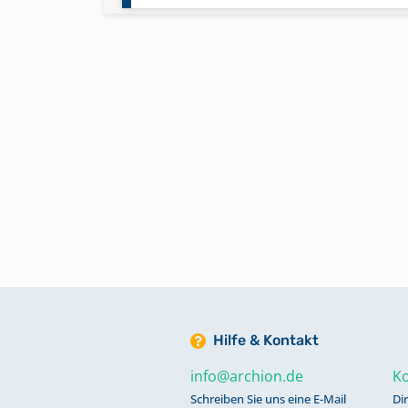
Ewersbach
Ewersbach Bergebersbach
Ewersbach Mandeln
Ewersbach Neuhütte
Ewersbach Rittershausen
Hilfe & Kontakt
Ewersbach Steinbrücken
info@archion.de
Ko
Schreiben Sie uns eine E-Mail
Di
Ewersbach Straßebersbach