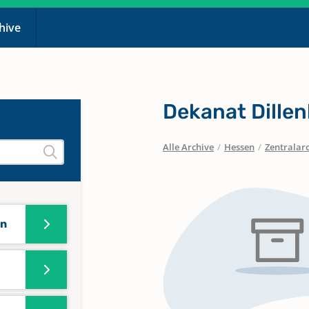
chive
Dekanat Dille
Alle Archive
/
Hessen
/
Zentralar
en