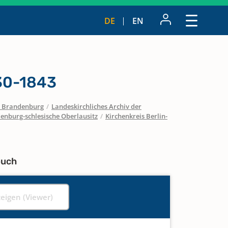
DE
EN
30-1843
 / Brandenburg
/
Landeskirchliches Archiv der
enburg-schlesische Oberlausitz
/
Kirchenkreis Berlin-
buch
zeigen (Viewer)