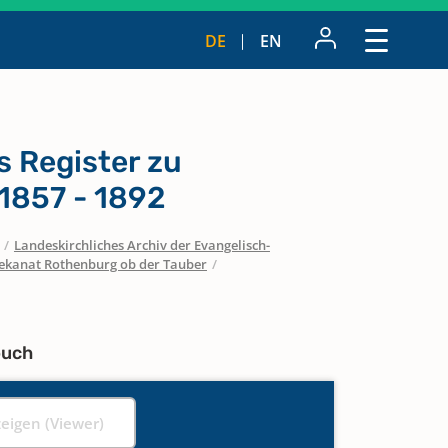
DE
EN
s Register zu
1857 - 1892
/
Landeskirchliches Archiv der Evangelisch-
ekanat Rothenburg ob der Tauber
/
buch
zeigen (Viewer)