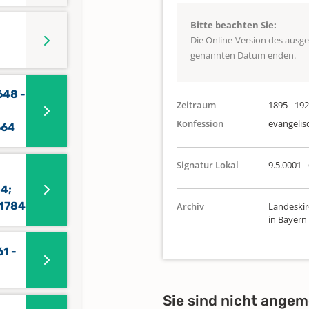
Bitte beachten Sie:
Die Online-Version des ausg
genannten Datum enden.
648 -
Zeitraum
1895 - 19
Konfession
evangelis
664
Signatur Lokal
9.5.0001 -
84;
 1784
Archiv
Landeskir
in Bayern
61 -
Sie sind nicht angem