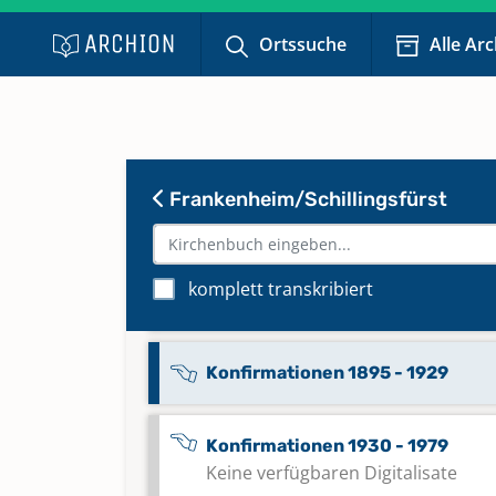
Kirchenaustritte 1931 - 1968
Ortssuche
Alle Ar
Keine verfügbaren Digitalisate
Kircheneintritte 2020 - 2021
Keine verfügbaren Digitalisate
Frankenheim/Schillingsfürst
Konfirmationen 1831 - 1861
komplett transkribiert
Konfirmationen 1862 - 1894
Konfirmationen 1895 - 1929
Konfirmationen 1930 - 1979
Keine verfügbaren Digitalisate