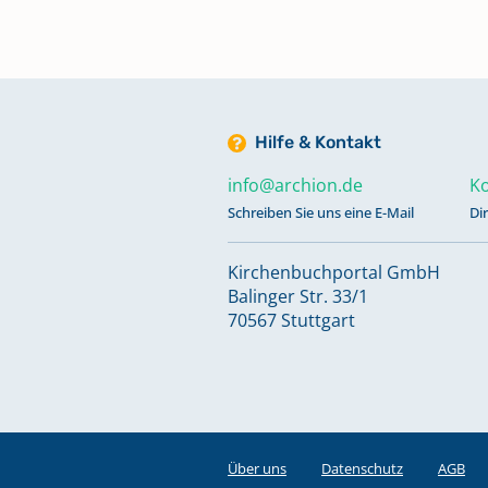
Taufen 1988 - 2022
Keine verfügbaren Digitalisate
Totgeburten 1883 - 1967
Hilfe & Kontakt
Keine verfügbaren Digitalisate
info@archion.de
Ko
Schreiben Sie uns eine E-Mail
Di
Trauungen 1869 - 1928
Kirchenbuchportal GmbH
Balinger Str. 33/1
Trauungen 1929 - 2021
70567 Stuttgart
Verschmähungen 1876 - 1967;
Versagungen 1890 - 1912
Keine verfügbaren Digitalisate
Über uns
Datenschutz
AGB