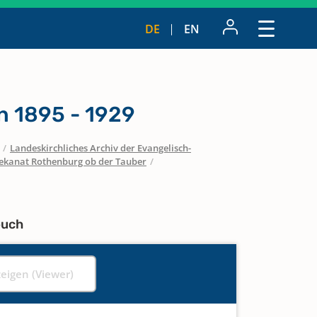
DE
EN
n 1895 - 1929
/
Landeskirchliches Archiv der Evangelisch-
ekanat Rothenburg ob der Tauber
/
buch
zeigen (Viewer)