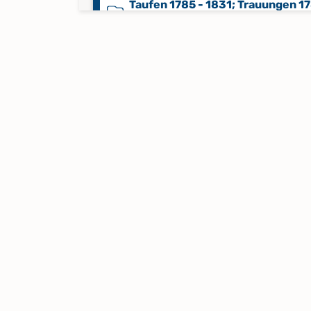
Taufen 1785 - 1831; Trauungen 17
1834; Bestattungen 1785 - 1834
Taufen 1832 - 1844; Trauungen 
- 1868; Bestattungen 1835 - 185
Taufen 1845 - 1861
Taufen 1861 - 1890
Taufen 1891 - 1944
Taufen 1944 - 1988
Keine verfügbaren Digitalisate