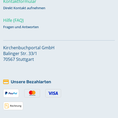
Kontaktformular
Direkt Kontakt aufnehmen
Abendmahl 1927 - 1938
Keine verfügbaren Digitalisate
Hilfe (FAQ)
Fragen und Antworten
Abendmahl 1938 - 1956
Keine verfügbaren Digitalisate
Kirchenbuchportal GmbH
Balinger Str. 33/1
70567 Stuttgart
Abendmahl 1957 - 1990
Keine verfügbaren Digitalisate
Unsere Bezahlarten
Alphabetisches Register zu
Bestattungen 1857 - 1892
Alphabetisches Register zu Taufen
1648 - 2007; Trauungen 1648 - 2002;