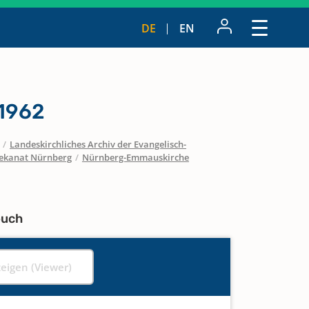
DE
EN
 1962
/
Landeskirchliches Archiv der Evangelisch-
ekanat Nürnberg
/
Nürnberg-Emmauskirche
buch
zeigen (Viewer)