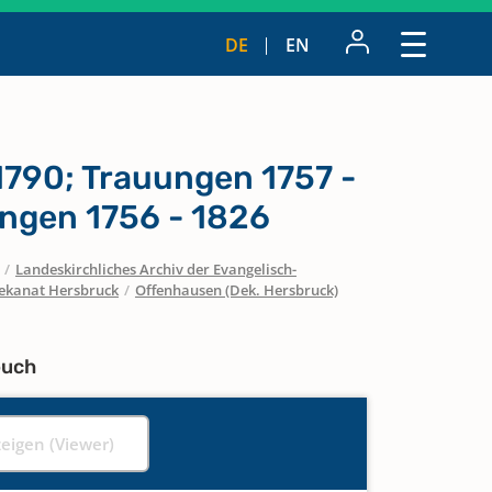
DE
EN
1790; Trauungen 1757 -
ungen 1756 - 1826
/
Landeskirchliches Archiv der Evangelisch-
ekanat Hersbruck
/
Offenhausen (Dek. Hersbruck)
buch
zeigen (Viewer)