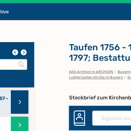
chive
15 -
Taufen 1756 - 
33 -
1797; Bestatt
Alle Archive in ARCHION
/
Bayern
96 -
Lutherischen Kirche in Bayern
/
D
Steckbrief zum Kirchen
57 -
Digitalisat an