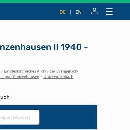
DE
EN
zenhausen II 1940 -
/
Landeskirchliches Archiv der Evangelisch-
ekanat Gunzenhausen
/
Unterwurmbach
buch
zeigen (Viewer)