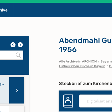
chive
 -
Abendmahl Gun
1956
 -
Alle Archive in ARCHION
/
Bayern
Lutherischen Kirche in Bayern
/
D
Steckbrief zum Kirchen
 -
Digitalisat an