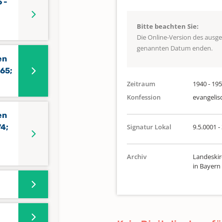
 -
Bitte beachten Sie:
Die Online-Version des ausg
genannten Datum enden.
en
965;
Zeitraum
1940 - 19
Konfession
evangelis
en
74;
Signatur Lokal
9.5.0001 -
Archiv
Landeskir
in Bayern