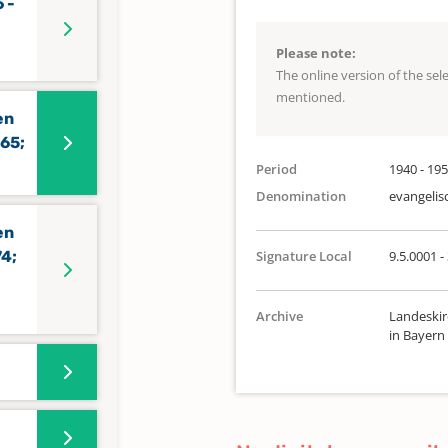
 -
Please note:
The online version of the se
mentioned.
en
965;
Period
1940 - 19
Denomination
evangelis
en
74;
Signature Local
9.5.0001 -
Archive
Landeskir
in Bayern