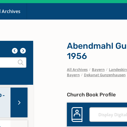
l Archives
 -
Abendmahl Gun
1956
 -
All Archives
/
Bayern
/
Landeskirc
Bayern
/
Dekanat Gunzenhausen
Church Book Profile
 -
Display Digita