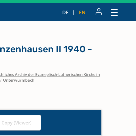
DE
EN
zenhausen II 1940 -
hliches Archiv der Evangelisch-Lutherischen Kirche in
/
Unterwurmbach
l Copy (Viewer)