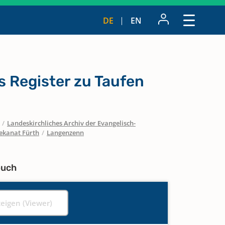
DE
EN
 Register zu Taufen
/
Landeskirchliches Archiv der Evangelisch-
ekanat Fürth
/
Langenzenn
buch
zeigen (Viewer)