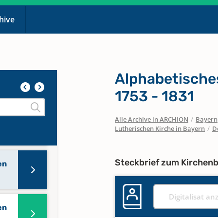
chive
Alphabetisches
1753 - 1831
Alle Archive in ARCHION
/
Bayern
Lutherischen Kirche in Bayern
/
D
Steckbrief zum Kirchen
en
Digitalisat an
en