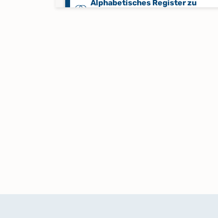
Alphabetisches Register zu
Trauungen (Männer) 1698 - 1798
Alphabetisches Register zu
Trauungen 1856 - 1930
Alphabetisches Register zu
Trauungen 1930 - 1964
Keine verfügbaren Digitalisate
Bestattungen 1797 - 1820
Bestattungen 1818 - 1838
Bestattungen 1821 - 1830