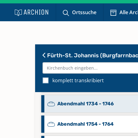
Ortssuche
Alle Ar
Abendmahl 1652 - 1669
Abendmahl 1691 - 1703
Fürth-St. Johannis (Burgfarrnbac
Abendmahl 1704 - 1726
komplett transkribiert
Abendmahl 1726 - 1730, 1746 - 1
Abendmahl 1734 - 1746
Abendmahl 1754 - 1764