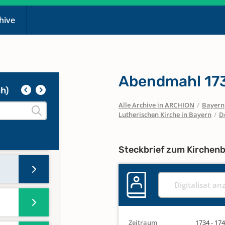
chive
Abendmahl 173
h)
Alle Archive in ARCHION
/
Bayern
Lutherischen Kirche in Bayern
/
D
753
Steckbrief zum Kirchen
Digitalisat an
Zeitraum
1734 - 17