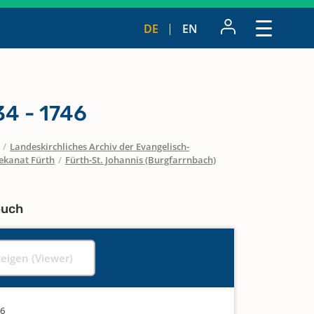
DE
EN
4 - 1746
/
Landeskirchliches Archiv der Evangelisch-
ekanat Fürth
/
Fürth-St. Johannis (Burgfarrnbach)
buch
zeigen (Viewer)
46