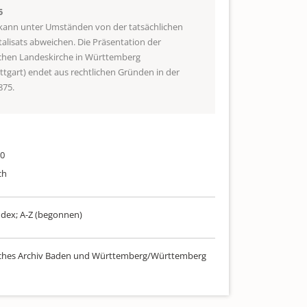
5
 kann unter Umständen von der tatsächlichen
talisats abweichen. Die Präsentation der
schen Landeskirche in Württemberg
uttgart) endet aus rechtlichen Gründen in der
875.
80
ch
ndex; A-Z (begonnen)
sches Archiv Baden und Württemberg/Württemberg