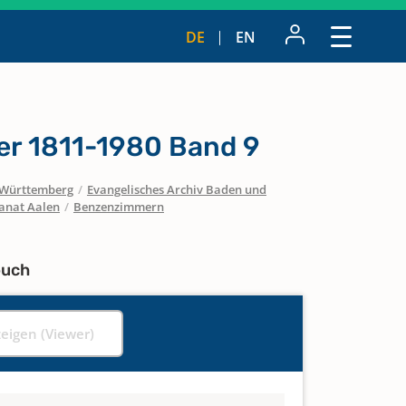
DE
EN
er 1811-1980 Band 9
Württemberg
/
Evangelisches Archiv Baden und
anat Aalen
/
Benzenzimmern
buch
zeigen (Viewer)