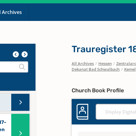
l Archives
Trauregister 
0
All Archives
/
Hessen
/
Zentralarc
Dekanat Bad Schwalbach
/
Kemel
9
Church Book Profile
Display Digita
17-
en