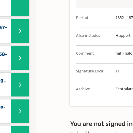
Period
1852 - 18
37-
Also includes
Huppert, 
Comment
mit Filial
858-
Signature Local
11
30-
Archive
Zentralar
49-
You are not signed in