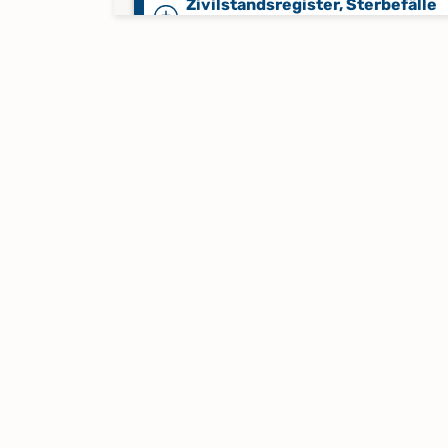
Zivilstandsregister, Sterbefälle
1843-1870
Zivilstandsregister, Sterbefälle
1870-1874