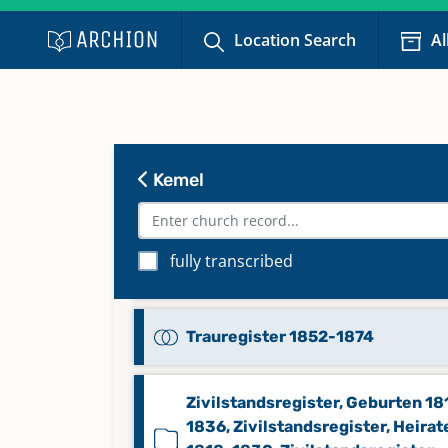
Taufregister 1851-1869
Location Search
Al
Taufregister 1869-1875
Trauregister 1817-1836,
Kemel
Konfirmandenregister 1818-184
Trauregister 1836-1852,
fully transcribed
Konfirmandenregister 1841-185
Trauregister 1852-1874
Zivilstandsregister, Geburten 18
1836, Zivilstandsregister, Heirat