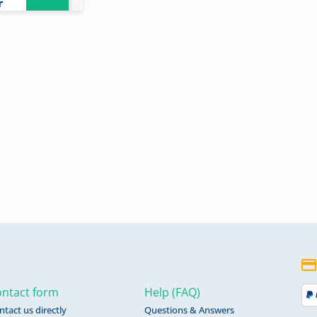
r
ster
r
ntact form
Help (FAQ)
ntact us directly
Questions & Answers