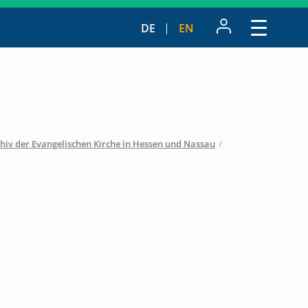
DE
EN
hiv der Evangelischen Kirche in Hessen und Nassau
/