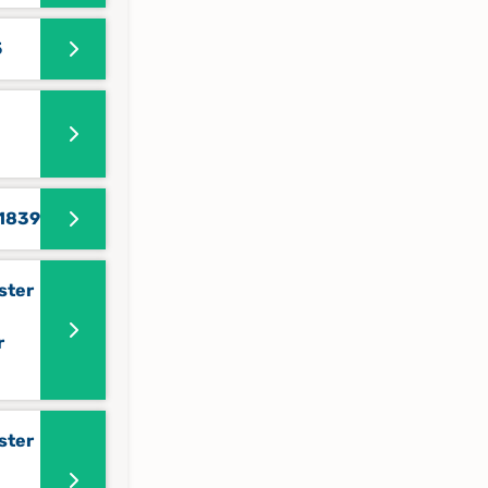
5
-1839
ster
r
ster