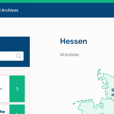
l Archives
Hessen
All Archives
n-
che