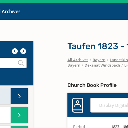
l Archives
97 -
Taufen 1823 -
57 -
All Archives
/
Bayern
/
Landeskirc
Bayern
/
Dekanat Windsbach
/
L
802 -
Church Book Profile
Display Digita
Period
1823 - 18