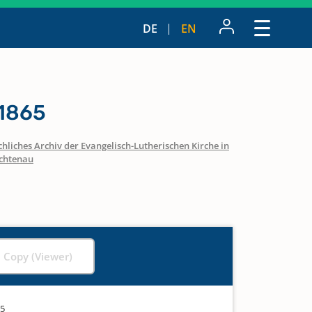
DE
EN
 1865
hliches Archiv der Evangelisch-Lutherischen Kirche in
ichtenau
l Copy (Viewer)
65