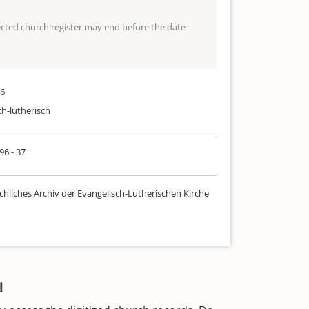
lected church register may end before the date
76
ch-lutherisch
96 - 37
chliches Archiv der Evangelisch-Lutherischen Kirche
!