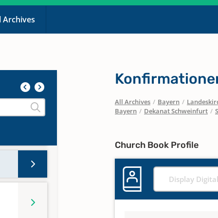
l Archives
Konfirmationen
All Archives
/
Bayern
/
Landeskirc
Bayern
/
Dekanat Schweinfurt
/
Church Book Profile
Display Digita