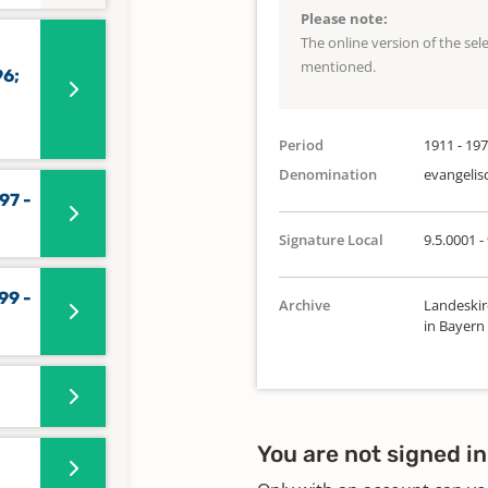
Please note:
The online version of the se
mentioned.
96;
Period
1911 - 19
Denomination
evangelis
97 -
Signature Local
9.5.0001 - 
99 -
Archive
Landeskir
in Bayern
You are not signed in