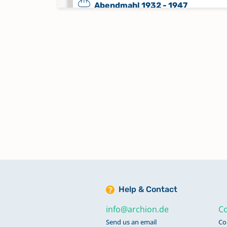
Abendmahl 1932 - 1947
Keine verfügbaren Digitalisate
Abendmahl 1947 - 1952
Keine verfügbaren Digitalisate
Abendmahl 1953 - 1963
Keine verfügbaren Digitalisate
Abendmahl 1964 - 1990
Keine verfügbaren Digitalisate
Help & Contact
Alphabetisches Register zu
Bestattungen 1831 - 1932
info@archion.de
Co
Send us an email
Co