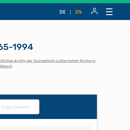
DE
EN
65-1994
hliches Archiv der Evangelisch-Lutherischen Kirche in
Obbach
l Copy (Viewer)