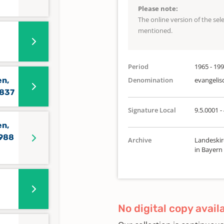
Please note:
The online version of the se
mentioned.
Period
1965 - 19
en,
Denomination
evangelis
1837
Signature Local
9.5.0001 -
en,
1988
Archive
Landeskir
in Bayern
No digital copy avail