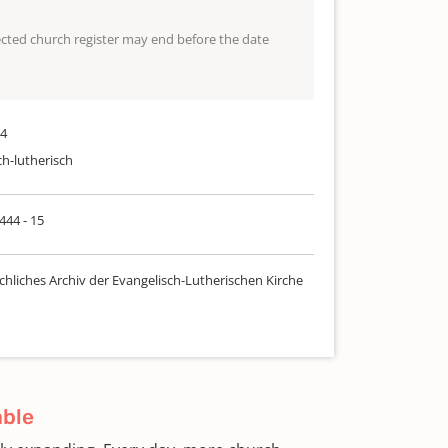
lected church register may end before the date
94
ch-lutherisch
 444 - 15
chliches Archiv der Evangelisch-Lutherischen Kirche
able