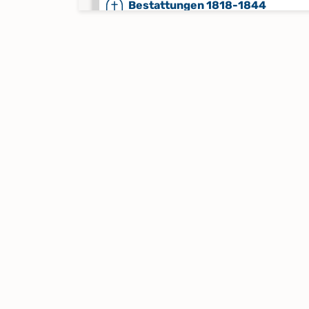
Bestattungen 1818-1844
Keine verfügbaren Digitalisate
Bestattungen 1828-1837
Keine verfügbaren Digitalisate
Bestattungen 1837-1860
Bestattungen 1860-1943
Bestattungen 1944-2021
Kircheneintritte 2019-2021
Keine verfügbaren Digitalisate