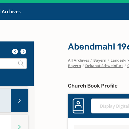
l Archives
Abendmahl 19
All Archives
/
Bayern
/
Landeskirc
Bayern
/
Dekanat Schweinfurt
/
Church Book Profile
Display Digita