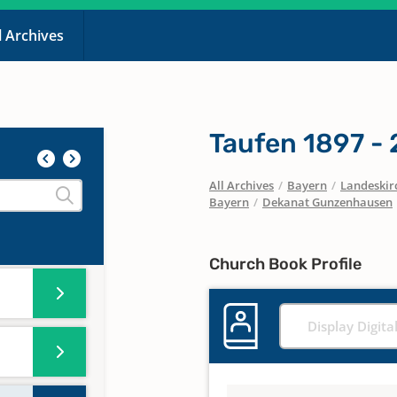
l Archives
n
 -
Taufen 1897 -
All Archives
/
Bayern
/
Landeskirc
Bayern
/
Dekanat Gunzenhausen
828 -
Church Book Profile
Display Digita