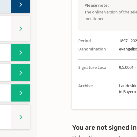
Please note:
The online version of the se
mentioned.
Period
1897 - 20
Denomination
evangelis
Signature Local
9.5.0001 -
Archive
Landeskir
in Bayern
You are not signed in