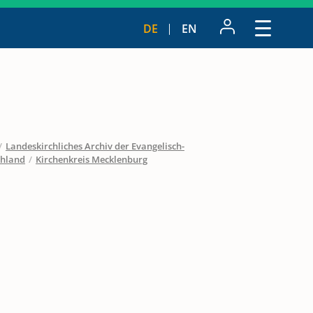
DE
EN
/
Landeskirchliches Archiv der Evangelisch-
chland
/
Kirchenkreis Mecklenburg