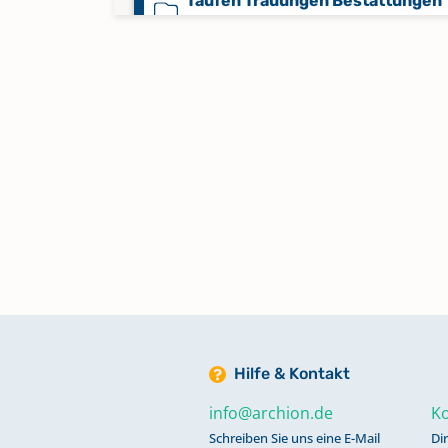
Taufen Trauungen Bestattungen
1723-1761
Trauungen 1762-1845
Trauungen 1846-1915
Hilfe & Kontakt
info@archion.de
Ko
Schreiben Sie uns eine E-Mail
Di