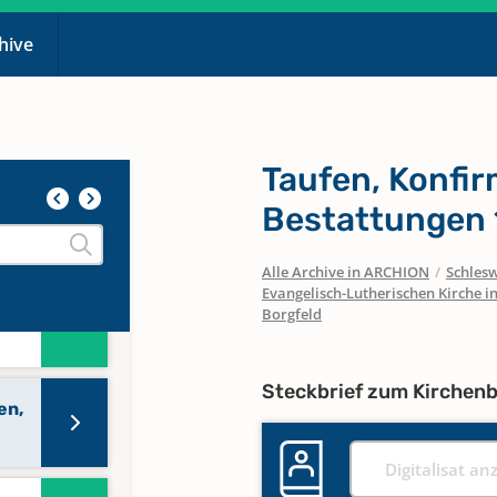
en
chive
Taufen, Konfi
Bestattungen
Alle Archive in ARCHION
/
Schlesw
Evangelisch-Lutherischen Kirche 
Borgfeld
Steckbrief zum Kirchen
en,
Digitalisat an