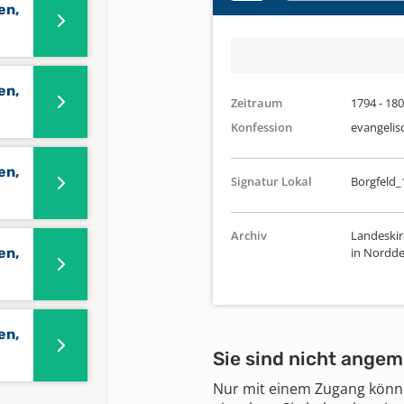
en,
en,
Zeitraum
1794 - 18
Konfession
evangelis
en,
Signatur Lokal
Borgfeld_
Archiv
Landeskir
en,
in Nordde
en,
Sie sind nicht angem
Nur mit einem Zugang können