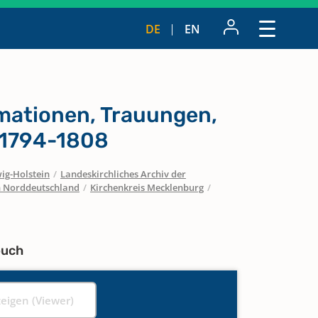
DE
EN
rmationen, Trauungen,
 1794-1808
ig-Holstein
/
Landeskirchliches Archiv der
in Norddeutschland
/
Kirchenkreis Mecklenburg
/
buch
zeigen (Viewer)