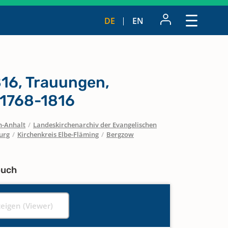
DE
EN
816, Trauungen,
 1768-1816
n-Anhalt
/
Landeskirchenarchiv der Evangelischen
urg
/
Kirchenkreis Elbe-Fläming
/
Bergzow
buch
zeigen (Viewer)