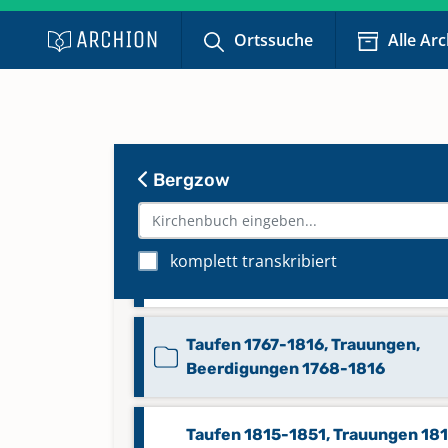
Kommunikanten 1900-1937
Ortssuche
Alle Ar
Namenverzeichnis-Taufen,
Trauungen 1800-1899,
Namenverzeichnis-Beerdigunge
1900-1932
Bergzow
Keine verfügbaren Digitalisate
Taufen 1679-1754, Trauungen 16
komplett transkribiert
1767, Beerdigungen 1679-1756
Taufen 1767-1816, Trauungen,
Beerdigungen 1768-1816
Taufen 1815-1851, Trauungen 18