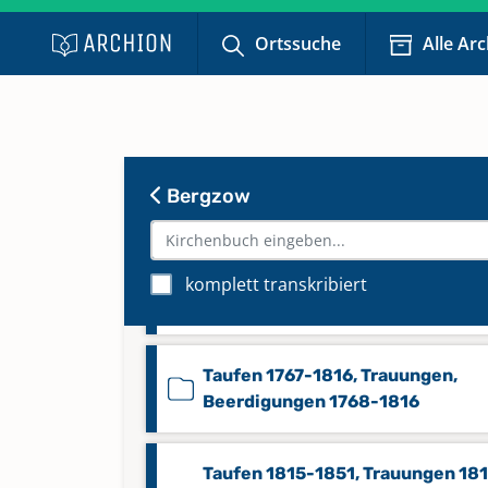
Kommunikanten 1900-1937
Ortssuche
Alle Ar
Namenverzeichnis-Taufen,
Trauungen 1800-1899,
Namenverzeichnis-Beerdigunge
1900-1932
Bergzow
Keine verfügbaren Digitalisate
Taufen 1679-1754, Trauungen 16
komplett transkribiert
1767, Beerdigungen 1679-1756
Taufen 1767-1816, Trauungen,
Beerdigungen 1768-1816
Taufen 1815-1851, Trauungen 18