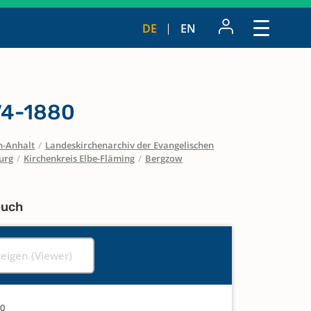
DE
EN
74-1880
n-Anhalt
/
Landeskirchenarchiv der Evangelischen
urg
/
Kirchenkreis Elbe-Fläming
/
Bergzow
buch
zeigen (Viewer)
80