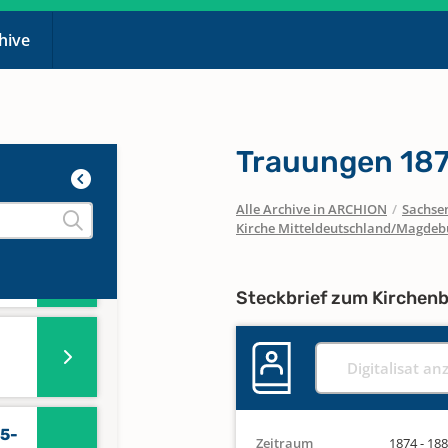
chive
n
Trauungen 18
Alle Archive in ARCHION
/
Sachse
Kirche Mitteldeutschland/Magdeb
79-
Steckbrief zum Kirchen
Digitalisat an
15-
Zeitraum
1874 - 18