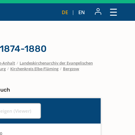
DE
EN
 1874-1880
n-Anhalt
/
Landeskirchenarchiv der Evangelischen
urg
/
Kirchenkreis Elbe-Fläming
/
Bergzow
buch
zeigen (Viewer)
80