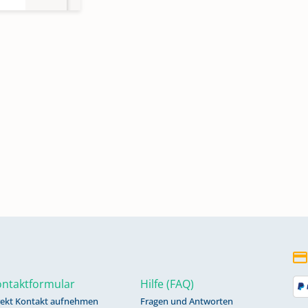
79-
15-
52-
ntaktformular
Hilfe (FAQ)
rekt Kontakt aufnehmen
Fragen und Antworten