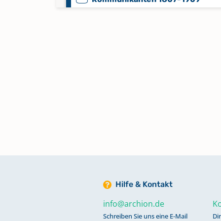
Kommunikanten 1825-1870
Kommunikanten 1870-1913
Konfirmanden 1885-1921
Taufen 1573-1584, 1593-1624,
Beerdigungen 1573-1584, 1593-
Trauungen 1573-1586, 1591-162
Hilfe & Kontakt
Taufen 1859-1868
info@archion.de
Ko
Schreiben Sie uns eine E-Mail
Di
Taufen 1868-1878