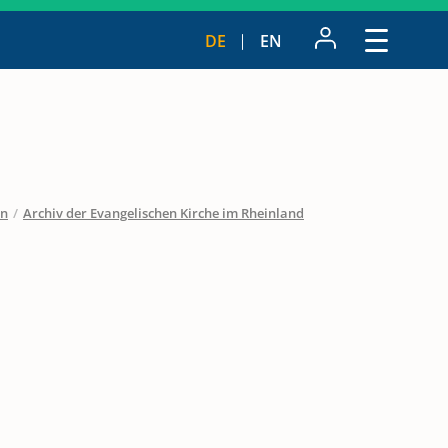
DE
EN
en
/
Archiv der Evangelischen Kirche im Rheinland