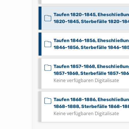
Taufen 1820-1845, Eheschließu
1820-1845, Sterbefälle 1820-18
Taufen 1846-1856, Eheschließu
1846-1856, Sterbefälle 1846-18
Taufen 1857-1868, Eheschließu
1857-1868, Sterbefälle 1857-18
Keine verfügbaren Digitalisate
Taufen 1868-1886, Eheschließu
1868-1888, Sterbefälle 1868-18
Keine verfügbaren Digitalisate