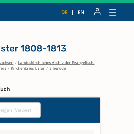
DE
EN
ister 1808-1813
sachsen
/
Landeskirchliches Archiv der Evangelisch-
vers
/
Kirchenkreis Uslar
/
Ellierode
buch
zeigen (Viewer)