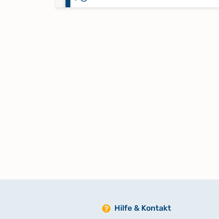
Taufen 1804-1807
Taufen 1808-1811
Taufen 1812-1815
Taufen 1816-1822
Taufen 1823-1828
Taufen 1829-1834
Hilfe & Kontakt