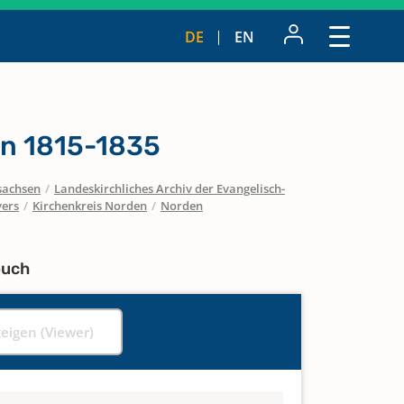
DE
EN
n 1815-1835
sachsen
/
Landeskirchliches Archiv der Evangelisch-
vers
/
Kirchenkreis Norden
/
Norden
buch
zeigen (Viewer)