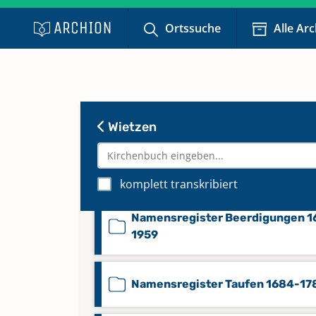
Beerdigungen 1853-1881
Ortssuche
Alle Ar
Kirchenbuch 1684-1774
Kirchenbuch 1775-1830
Wietzen
Kirchenbuch 1831-1852
komplett transkribiert
Namensregister Beerdigungen 1
1959
Namensregister Taufen 1684-17