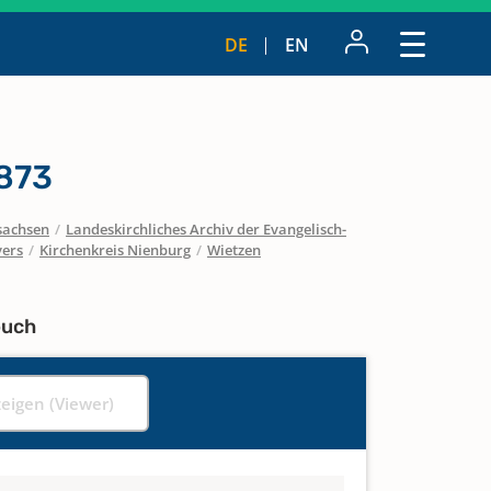
DE
EN
873
sachsen
/
Landeskirchliches Archiv der Evangelisch-
vers
/
Kirchenkreis Nienburg
/
Wietzen
buch
zeigen (Viewer)