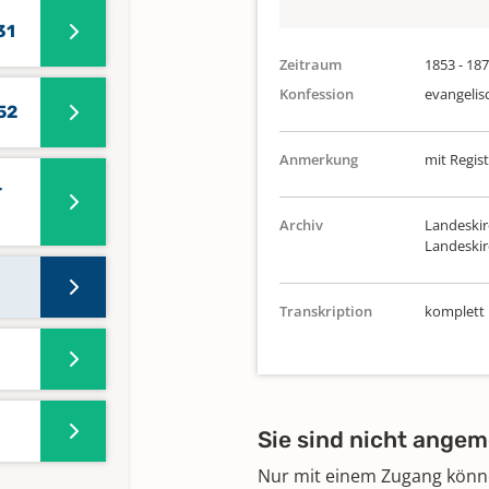
31
Zeitraum
1853 - 18
Konfession
evangelis
52
Anmerkung
mit Regist
-
Archiv
Landeskir
Landeski
Transkription
komplett
Sie sind nicht angem
Nur mit einem Zugang können