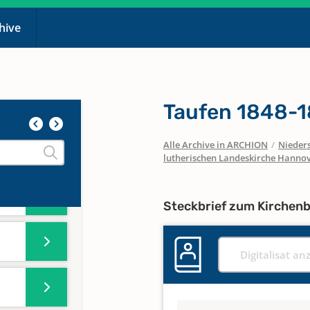
822-
chive
822-
Taufen 1848-
Alle Archive in ARCHION
/
Nieder
99
lutherischen Landeskirche Hanno
52
Steckbrief zum Kirchen
Digitalisat an