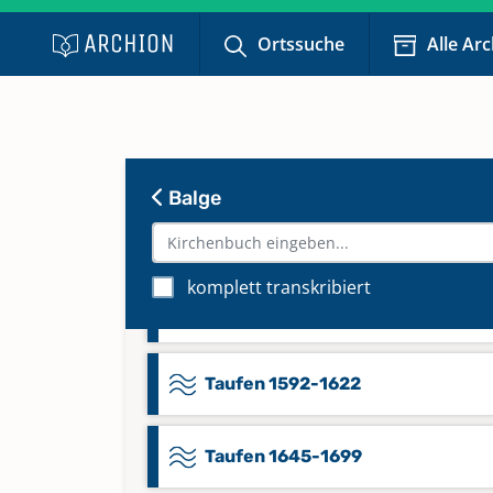
Konfirmationen und Trauungen 1
Ortssuche
Alle Ar
1852
Namensregister Beerdigungen 1
1852
Balge
Namensregister Taufen 1645-16
komplett transkribiert
Namensregister Taufen 1782-18
Taufen 1592-1622
Taufen 1645-1699