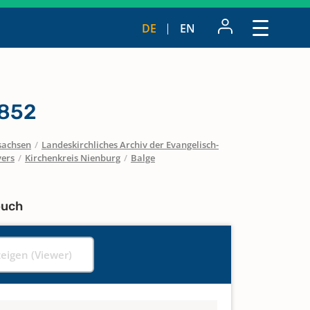
DE
EN
1852
sachsen
/
Landeskirchliches Archiv der Evangelisch-
vers
/
Kirchenkreis Nienburg
/
Balge
buch
zeigen (Viewer)