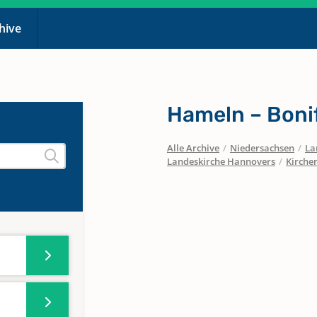
chive
Hameln – Bonif
Alle Archive
/
Niedersachsen
/
La
Landeskirche Hannovers
/
Kirche