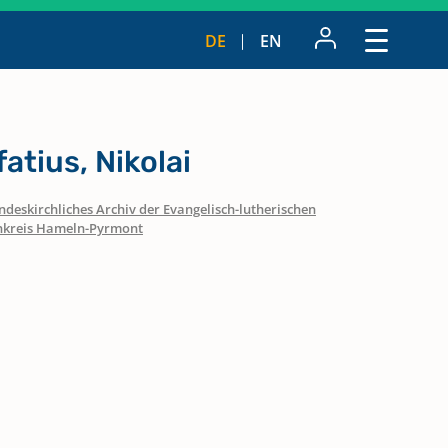
DE
EN
atius, Nikolai
ndeskirchliches Archiv der Evangelisch-lutherischen
nkreis Hameln-Pyrmont