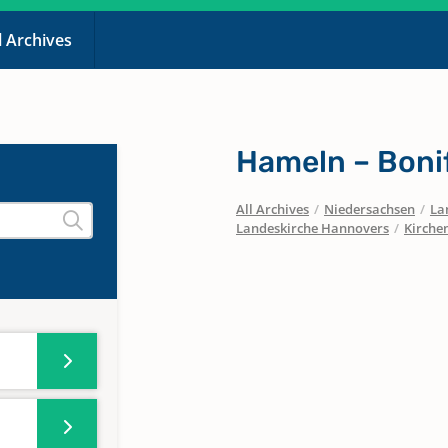
l Archives
Hameln – Bonif
All Archives
/
Niedersachsen
/
La
Landeskirche Hannovers
/
Kirche