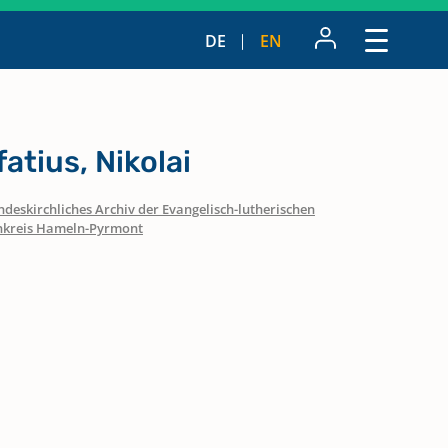
DE
EN
atius, Nikolai
ndeskirchliches Archiv der Evangelisch-lutherischen
nkreis Hameln-Pyrmont