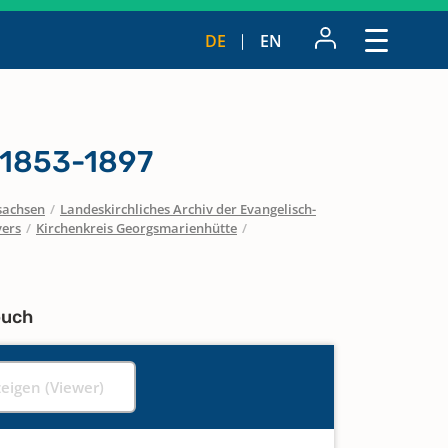
DE
EN
 1853-1897
sachsen
/
Landeskirchliches Archiv der Evangelisch-
vers
/
Kirchenkreis Georgsmarienhütte
/
buch
zeigen (Viewer)